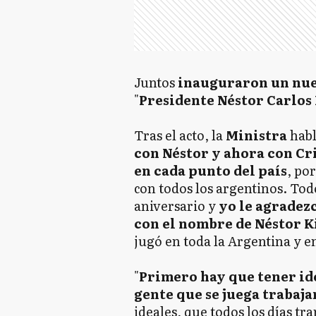
Juntos
inauguraron un nu
"
Presidente Néstor Carlos
Tras el acto, la
Ministra
habl
con Néstor y ahora con Cr
en cada punto del país
, po
con todos los argentinos. Tod
aniversario y
yo le agradezc
con el nombre de Néstor K
jugó en toda la Argentina y e
"
Primero hay que tener idea
gente que se juega trabaj
ideales, que todos los días tr