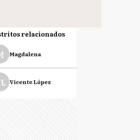
stritos relacionados
M
Magdalena
L
Vicente López