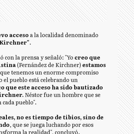
evo acceso
a la localidad denominado
 Kirchner"
.
ó con la prensa y señaló: "Yo
creo que
istina
(Fernández de Kirchner)
estamos
rque tenemos un enorme compromiso
o el pueblo está celebrando un
o que este acceso ha sido bautizado
irchner.
Néstor fue un hombre que se
n cada pueblo".
les, no es tiempo de tibios, sino de
ando
, que se juega luchando por esos
ansforma la realidad", concluyó.