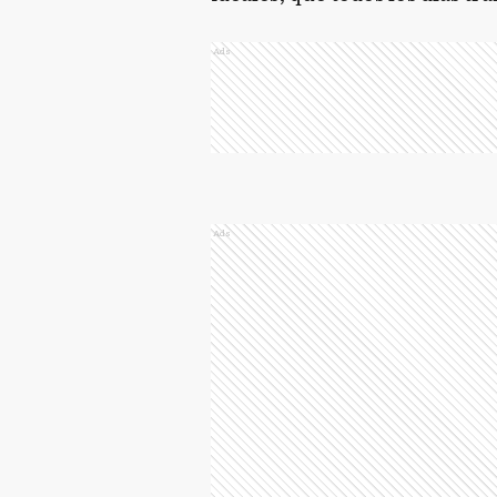
Ads
Ads