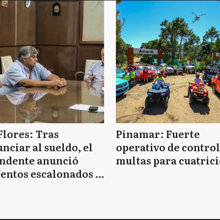
Flores: Tras
Pinamar: Fuerte
nciar al sueldo, el
operativo de control
endente anunció
multas para cuatrici
entos escalonados y
 de bono sin fecha