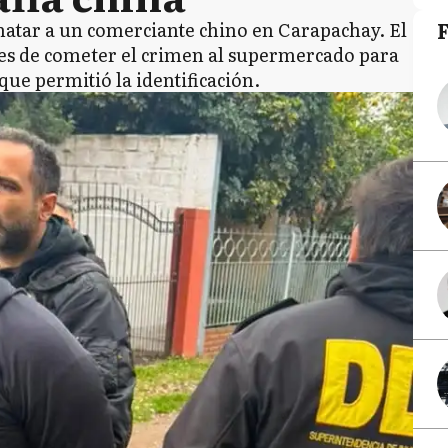
matar a un comerciante chino en Carapachay. El
tes de cometer el crimen al supermercado para
que permitió la identificación.