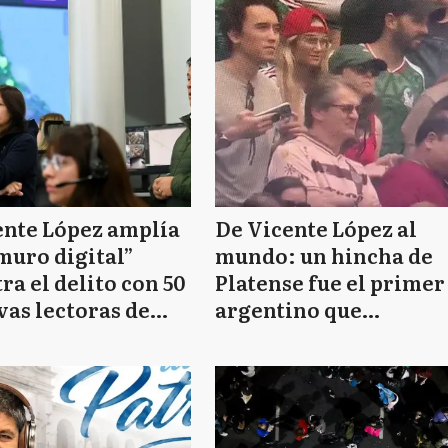
ente López amplía
De Vicente López al
muro digital”
mundo: un hincha de
ra el delito con 50
Platense fue el primer
as lectoras de
argentino que
ntes en los
apareció en la
esos
transmisión del
Mundial 2026