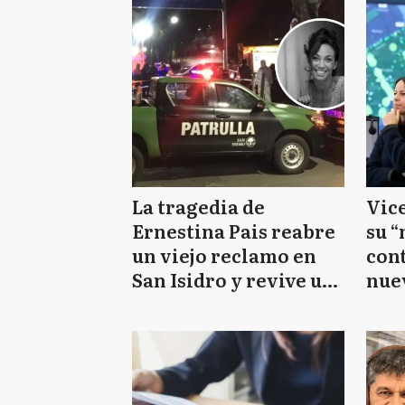
La tragedia de
Vic
Ernestina Pais reabre
su “
un viejo reclamo en
cont
San Isidro y revive un
nuev
antecedente ocurrido
pate
en Vicente López
acc