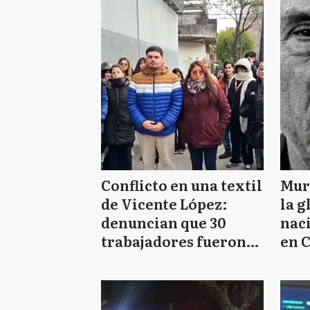
Conflicto en una textil
Mur
de Vicente López:
la g
denuncian que 30
naci
trabajadores fueron
en 
impedidos de ingresar
conc
a la planta
Lóp