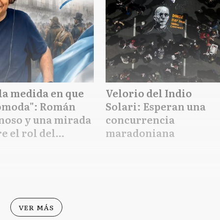
la medida en que
Velorio del Indio
omoda": Román
Solari: Esperan una
noso y una mirada
concurrencia
e el rol del
maradoniana
odismo local en la
entina de 2026
VER MÁS