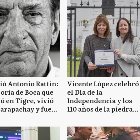
ió Antonio Rattín:
Vicente López celebró
loria de Boca que
el Día de la
ó en Tigre, vivió
Independencia y los
Carapachay y fue
110 años de la piedra
ejal en Vicente
fundamental de la
ez
Torre Ader