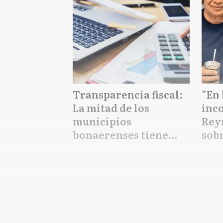
Transparencia fiscal:
"En 
La mitad de los
inc
municipios
Rey
bonaerenses tiene
sobr
cumplimiento medio a
peri
nulo en brindar
Arg
información