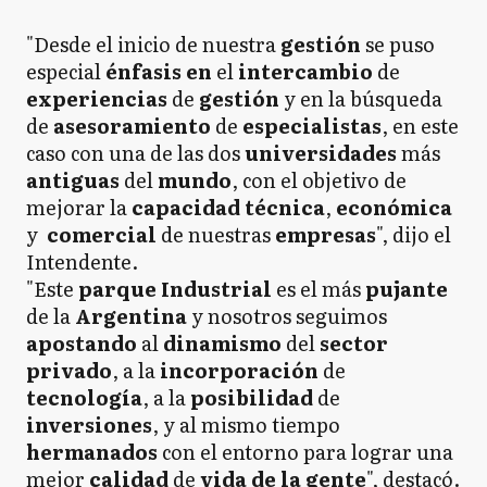
"Desde el inicio de nuestra
gestión
se puso
especial
énfasis en
el
intercambio
de
experiencias
de
gestión
y en la búsqueda
de
asesoramiento
de
especialistas
, en este
caso con una de las dos
universidades
más
antiguas
del
mundo
, con el objetivo de
mejorar la
capacidad técnica
,
económica
y
comercial
de nuestras
empresas
", dijo el
Intendente.
"Este
parque Industrial
es el más
pujante
de la
Argentina
y nosotros seguimos
apostando
al
dinamismo
del
sector
privado
, a la
incorporación
de
tecnología
, a la
posibilidad
de
inversiones
, y al mismo tiempo
hermanados
con el entorno para lograr una
mejor
calidad
de
vida de la gente
", destacó.