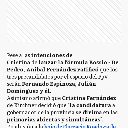
Pese a las
intenciones de
Cristina
de
lanzar la fórmula Bossio - De
Pedro
,
Aníbal Fernández ratificó
que los
tres precandidatos por el espacio del FpV
serán
Fernando Espinoza,
Julián
Domínguez y él.
Asimismo afirmó que
Cristina Fernández
de Kirchner decidió que "
la candidatura
a
gobernador de la provincia
se dirima
en las
primarias abiertas y simultáneas
".
En alusión a la
baja de Florencio Randazzo la