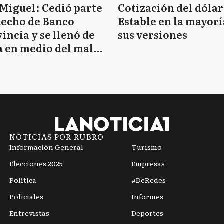
Miguel: Cedió parte
Cotización del dólar
techo de Banco
Estable en la mayorí
incia y se llenó de
sus versiones
 en medio del mal
mpo
NOTICIAS POR RUBRO
Información General
Turismo
Elecciones 2025
Empresas
Política
#DeRedes
Policiales
Informes
Entrevistas
Deportes