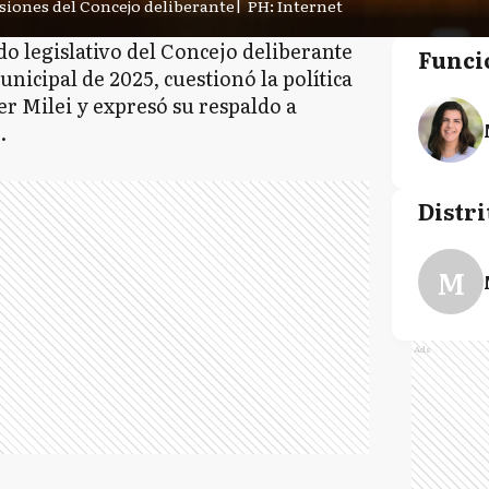
esiones del Concejo deliberante
|
PH: Internet
do legislativo del Concejo deliberante
Funci
nicipal de 2025, cuestionó la política
r Milei y expresó su respaldo a
.
Distri
M
Ads