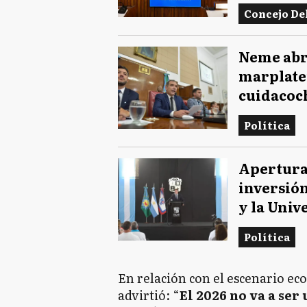
Concejo De
Neme abri
marplaten
cuidacoch
Política
Apertura 
inversión
y la Univ
Política
En relación con el escenario eco
advirtió: “
El 2026 no va a ser 