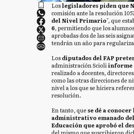
Los
legisladores piden que N
comisión ante la resolución 105
del Nivel Primario
", que est
6
, permitiendo que los alumno
aprobadas dos de las seis asign
tendrán un año para regulariza
Los
diputados del FAP prete
administración Scioli
informe 
realizado a docentes, directores
como las otras direcciones de n
nivel a los que se hiciera refer
resolución.
En tanto, que
se dé a conocer 
administrativo emanado del
Educación que aprobó el de
del mismo que suscribieron dich