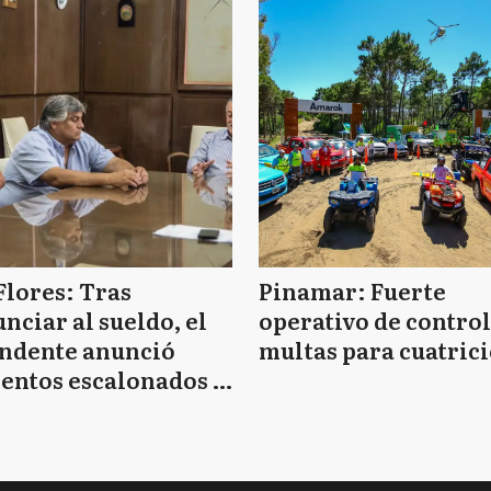
Flores: Tras
Pinamar: Fuerte
nciar al sueldo, el
operativo de control
endente anunció
multas para cuatrici
entos escalonados y
 de bono sin fecha