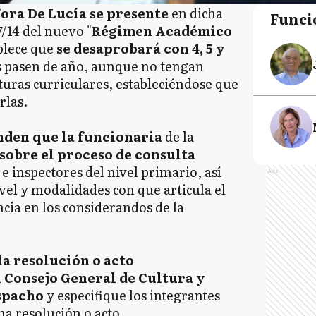
ora De Lucía se presente
en dicha
Funci
7/14 del nuevo "
Régimen Académico
ablece que
se desaprobará con 4, 5 y
s pasen de año, aunque no tengan
aturas curriculares, estableciéndose que
rlas.
nden que la funcionaria
de la
sobre el proceso de consulta
 e inspectores del nivel primario, así
Ads
ivel y modalidades con que articula el
encia en los considerandos de la
la resolución o acto
 Consejo General de Cultura y
spacho
y especifique los integrantes
a resolución o acto.