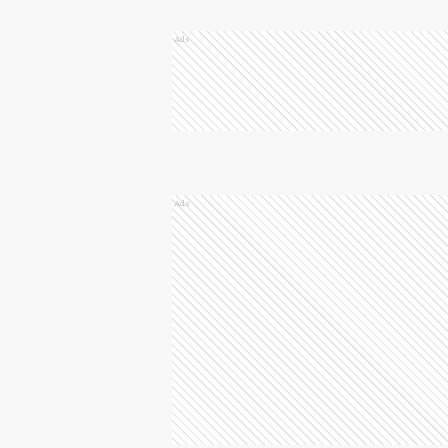
Ads
Ads