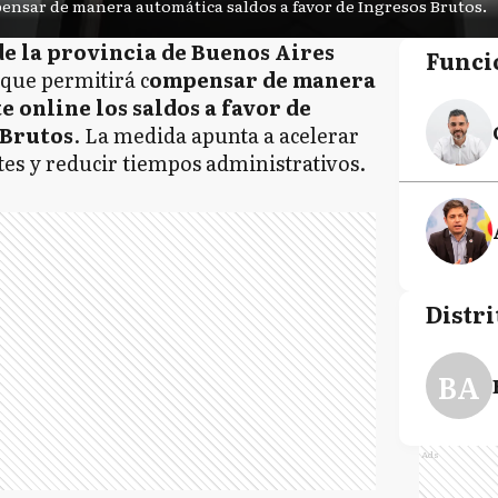
nsar de manera automática saldos a favor de Ingresos Brutos.
e la provincia de Buenos Aires
Funci
que permitirá c
ompensar de manera
online los saldos a favor de
 Brutos
. La medida apunta a acelerar
tes y reducir tiempos administrativos.
Distri
BA
Ads