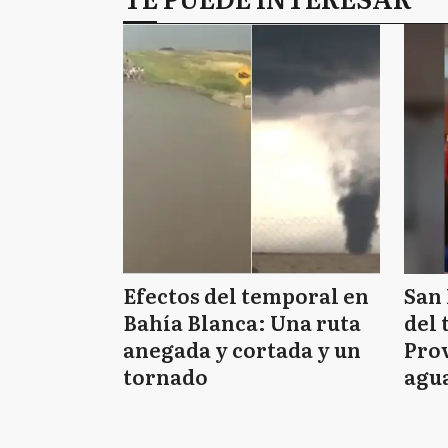
Efectos del temporal en
San 
Bahía Blanca: Una ruta
del 
anegada y cortada y un
Prov
tornado
agua
tie