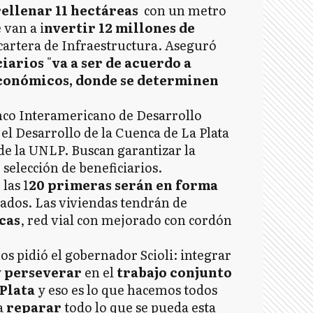
ellenar 11 hectáreas
con un metro
 van a i
nvertir 12 millones de
a cartera de Infraestructura. Aseguró
ciarios
"
va a ser de acuerdo a
económicos, donde se determinen
Banco Interamericano de Desarrollo
 el Desarrollo de la Cuenca de La Plata
de la UNLP. Buscan garantizar la
 selección de beneficiarios.
 las 1
20 primeras serán en forma
ados. Las viviendas tendrán de
cas
, red vial con mejorado con cordón
s pidió el gobernador Scioli: integrar
y
perseverar
en el
trabajo
conjunto
 Plata
y eso es lo que hacemos todos
a
reparar
todo lo que se pueda esta