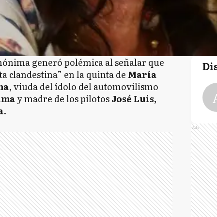
nónima generó polémica al señalar que
Di
ta clandestina” en la quinta de
María
ma
, viuda del ídolo del automovilismo
alma
y madre de los pilotos
José Luis,
a
.
Ads