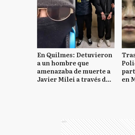
En Quilmes: Detuvieron
Tras
a un hombre que
Poli
amenazaba de muerte a
par
Javier Milei a través de
en M
TikTok
esta
Ads