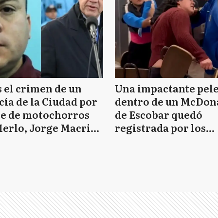
 el crimen de un
Una impactante pel
cía de la Ciudad por
dentro de un McDona
te de motochorros
de Escobar quedó
erlo, Jorge Macri
registrada por los
lló: “Asesinos de m”
clientes