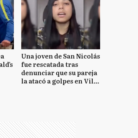
ea
Una joven de San Nicolás
ld’s
fue rescatada tras
denunciar que su pareja
la atacó a golpes en Villa
Constitución