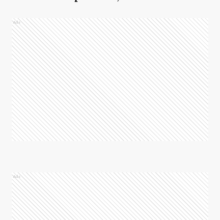
Ads
Ads