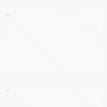
Ads
Ads