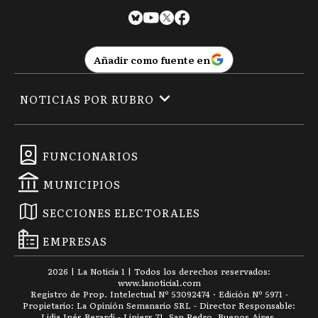
Añadir como fuente en
NOTICIAS POR RUBRO
FUNCIONARIOS
MUNICIPIOS
SECCIONES ELECTORALES
EMPRESAS
2026
|
La Noticia 1
| Todos los derechos reservados:
www.
lanoticia1.com
Registro de Prop. Intelectual Nº 53092474 · Edición Nº
5971
-
Propietario: La Opinión Semanario SRL - Director Responsable:
Lidia Inés Berardi - Liniers 71, San Pedro, Buenos Aires.