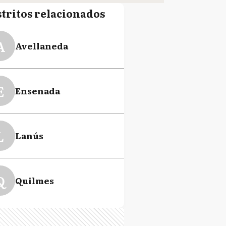
stritos relacionados
A
Avellaneda
E
Ensenada
L
Lanús
Q
Quilmes