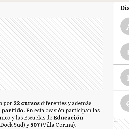
Di
o por
22 cursos
diferentes y además
l partido
. En esta ocasión participan las
ico y las Escuelas de
Educación
Ads
(Dock Sud) y
507
(Villa Corina).