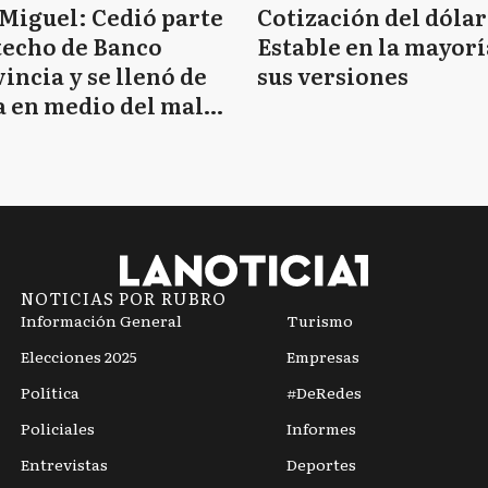
Miguel: Cedió parte
Cotización del dólar
techo de Banco
Estable en la mayorí
incia y se llenó de
sus versiones
 en medio del mal
mpo
NOTICIAS POR RUBRO
Información General
Turismo
Elecciones 2025
Empresas
Política
#DeRedes
Policiales
Informes
Entrevistas
Deportes