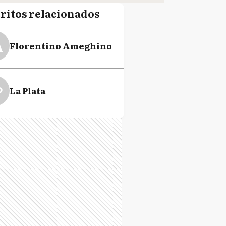
tritos relacionados
A
Florentino Ameghino
P
La Plata