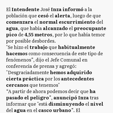
El
Intendente
José
Inza
informó
a la
población que
cesó
el
alerta
, luego de que
comenzara
el
normal escurrimiento
del
agua
, que había
alcanzado
el
preocupante
pico
de
4,55 metros
, por lo que había temor
por posible desbordes.
"Se hizo el
trabajo
que
habitualmente
hacemos
como consecuencia de este tipo de
fenómenos”, dijo el Jefe Comunal en
conferencia de prensa y agregó:
"Desgraciadamente
hemos
adquirido
cierta práctica
por los
antecedentes
cercanos
que tenemos"
“A partir de ahora podemos decir que
ha
pasado el peligro
”,
anuncipó Inza
tras
informar que "está
disminuyendo
el
nivel
del
agua
en el
casco
urbano
”. El