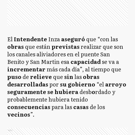
El
Intendente
Inza
aseguró
que “con las
obras
que están
previstas
realizar que son
los canales aliviadores en el puente San
Benito y San Martin esa
capacidad
se va a
incrementar
más cada día”, al tiempo que
puso
de
relieve
que
sin
las
obras
desarrolladas
por
su gobierno
“el
arroyo
seguramente se
hubiera
desb
o
rdado y
probablemente hubiera tenido
consecuencias
para las
casas
de los
vecinos
”.
Ads