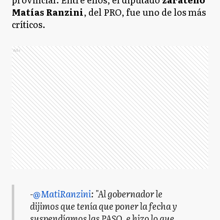
Matías Ranzini
, del PRO, fue uno de los más
críticos.
Ads
-
@MatiRanzini
: "Al gobernador le
dijimos que tenía que poner la fecha y
suspendíamos las PASO, e hizo lo que