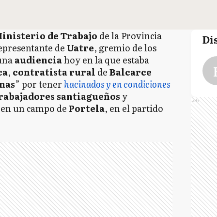
inisterio de Trabajo
de la Provincia
Di
representante de
Uatre
, gremio de los
 una
audiencia
hoy en la que estaba
ca
,
contratista rural
de
Balcarce
onas
” por tener
hacinados y en condiciones
rabajadores
santiagueños
y
Ads
 en un campo de
Portela
, en el partido