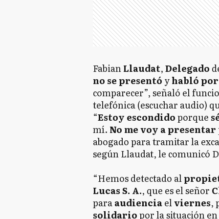
Fabian
Llaudat
,
Delegado
d
no se presentó
y
habló por
comparecer”, señaló el funcio
telefónica (escuchar audio) q
“
Estoy escondido
porque
s
mí.
No me voy a presentar
abogado para tramitar la exca
según Llaudat, le comunicó D
“Hemos detectado al
propie
Lucas S. A.
, que es el señor
C
para
audiencia
el
viernes
,
solidario
por la situación en