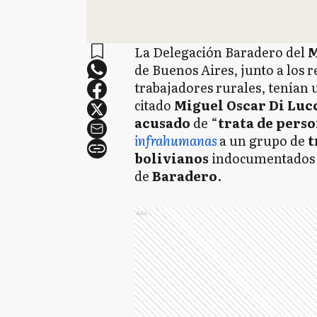
La Delegación Baradero del
M
de Buenos Aires, junto a los 
trabajadores rurales, tenían
citado
Miguel Oscar Di Luc
acusado
de “
trata de pers
infrahumanas
a un grupo de
t
bolivianos
indocumentados
de
Baradero
.
Ads