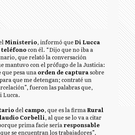
el
Ministerio
, informó que
Di Lucca
 teléfono
con él. “Dijo que no iba a
nario, que relató la conversación
ue mantuvo con el prófugo de la Justicia:
é
que pesa una
orden de captura
sobre
para que me detengan; contraté un
rcelación”, fueron las palabras que,
i Lucca.
tario
del
campo
, que es la firma
Rural
laudio Corbelli
, al que se lo va a citar
 porque prima facie sería
responsable
 que se encuentran los trabajadores”,