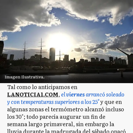
Imagen Ilustrativa.
Tal como lo anticipamos en
LANOTICIA1.COM
,
el
viernes
arrancó soleado
y con temperaturas superiores a los 25°
y que en
algunas zonas el termómetro alcanzó incluso
los 30°; todo parecía augurar un fin de
semana largo primaveral, sin embargo la
lluvia durante la madrugada del sábado opacó