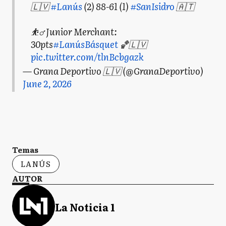
🇱🇻
#Lanús
(2) 88-61 (1)
#SanIsidro
🇦🇹
⛹️‍♂️ Junior Merchant:
30pts
#LanúsBásquet
🏀🇱🇻
pic.twitter.com/tlnBcbgazk
— Grana Deportivo 🇱🇻 (@GranaDeportivo)
June 2, 2026
Temas
LANÚS
AUTOR
La Noticia 1