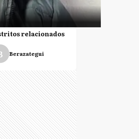
stritos relacionados
B
Berazategui