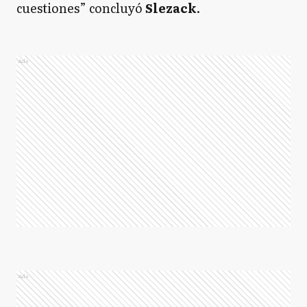
cuestiones” concluyó
Slezack
.
Ads
Ads