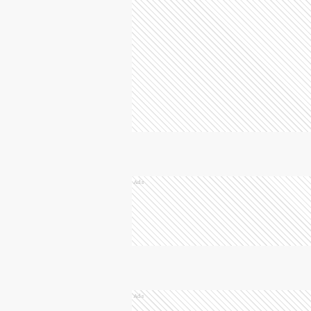
Ads
Ads