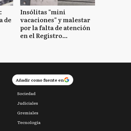
:
Insólitas "mini
a de
vacaciones" y malestar
por la falta de atención
en el Registro
Provincial de las
Personas
Añadir como fuente en
Sociedad
Judiciales
Gremiales
Tecnología