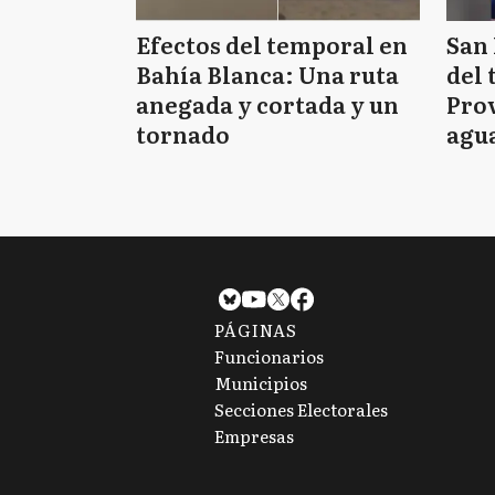
Efectos del temporal en
San 
Bahía Blanca: Una ruta
del 
anegada y cortada y un
Prov
tornado
agua
tie
PÁGINAS
Funcionarios
Municipios
Secciones Electorales
Empresas