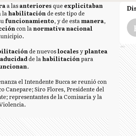
ra
a las
anteriores
que
explicitaban
Di
a la
habilitación
de este tipo de
su
funcionamiento
, y de esta
manera
,
cción
con la
normativa nacional
Municipio.
Ads
ilitación
de nuevos
locales
y
plantea
caducidad
de la
habilitación
para
funcionan
.
denanza el Intendente Bucca se reunió con
o Canepare; Siro Flores, Presidente del
e; representantes de la Comisaría y la
 Violencia.