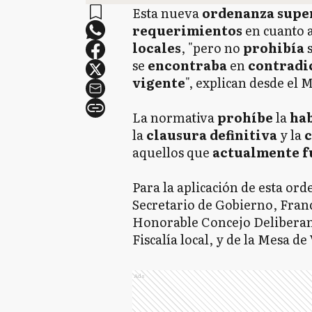
Esta nueva
ordenanza supe
requerimientos
en cuanto 
locales
, "pero no
prohibía
se
encontraba
en
contradi
vigente
", explican desde el 
La normativa
prohíbe
la
hab
la
clausura definitiva
y la
aquellos que
actualmente 
Para la aplicación de esta or
Secretario de Gobierno, Franc
Honorable Concejo Deliberant
Fiscalía local, y de la Mesa de
Ads