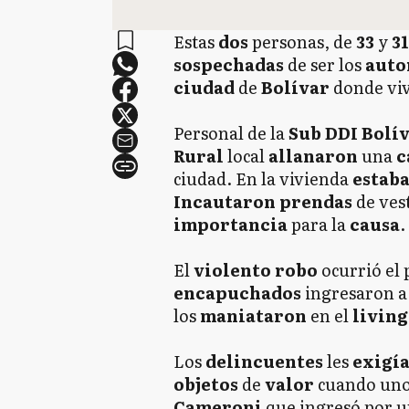
Estas
dos
personas, de
33
y
3
sospechadas
de ser los
auto
ciudad
de
Bolívar
donde vi
Personal de la
Sub DDI Bolí
Rural
local
allanaron
una
c
ciudad. En la vivienda
estab
Incautaron prendas
de vest
importancia
para la
causa
.
El
violento robo
ocurrió el
encapuchados
ingresaron a
los
maniataron
en el
livin
Los
delincuentes
les
exigí
objetos
de
valor
cuando uno
Cameroni
que ingresó por 