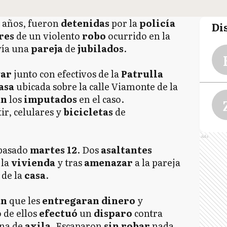
1
años, fueron
detenidas
por la
policía
Di
res
de un violento
robo
ocurrido en la
vía una
pareja
de
jubilados
.
var
junto con efectivos de la
Patrulla
asa
ubicada sobre la calle Viamonte de la
an
los
imputados
en el caso.
ir, celulares y
bicicletas
de
Ads
 pasado
martes 12
. Dos
asaltantes
 la
vivienda
y tras
amenazar
a la pareja
g
de la
casa
.
an
que les
entregaran dinero
y
 de ellos
efectuó
un
disparo
contra
una de
axila
. Escaparon
sin
robar
nada.