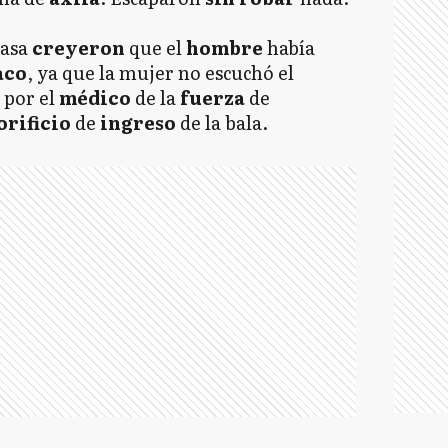
casa
creyeron
que el
hombre
había
aco
, ya que la mujer no escuchó el
o
por el
médico
de la
fuerza
de
orificio
de
ingreso
de la bala.