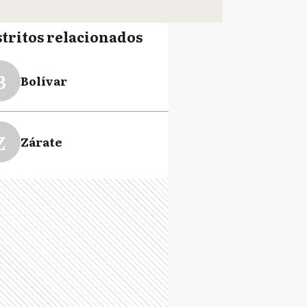
stritos relacionados
B
Bolívar
Z
Zárate