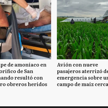
ape de amoníaco en
Avión con nueve
orífico de San
pasajeros aterrizó d
ando resultó con
emergencia sobre u
ro obreros heridos
campo de maíz cerca
Mar del Plata