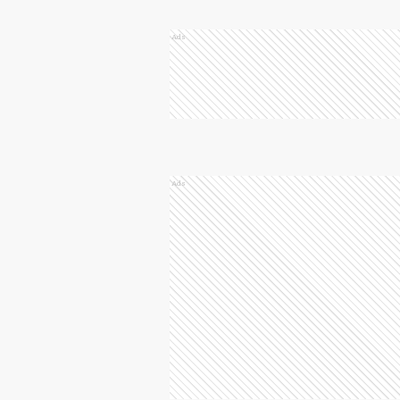
Ads
Ads