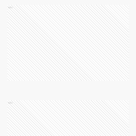
Ads
Ads