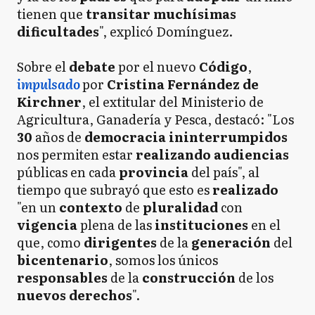
tienen que
transitar muchísimas
dificultades
", explicó Domínguez.
Sobre el
debate
por el nuevo
Código
,
impulsado
por
Cristina Fernández de
Kirchner
, el extitular del Ministerio de
Agricultura, Ganadería y Pesca, destacó: "Los
30
años de
democracia ininterrumpidos
nos permiten estar
realizando
audiencias
públicas en cada
provincia
del país", al
tiempo que subrayó que esto es
realizado
"en un
contexto
de
pluralidad
con
vigencia
plena de las
instituciones
en el
que, como
dirigentes
de la
generación
del
bicentenario
, somos los únicos
responsables
de la
construcción
de los
nuevos derechos
".