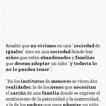
Resaltó que
no vivimos
en una "
sociedad
de
iguales
" sino en una
sociedad
donde hay
niños
que están
abandonados
y
familias
que
desean
adoptar
un niño "
y todavía lo
no lo pueden tener
".
"En los
institutos
de
menores
se viven dos
realidades
: la de los
nenes
que
necesitan
el
cariño
de una
familia
donde se exprese el
sentimiento de la paternidad y la maternidad,
y la de los
padres
que para
adoptar
un niño