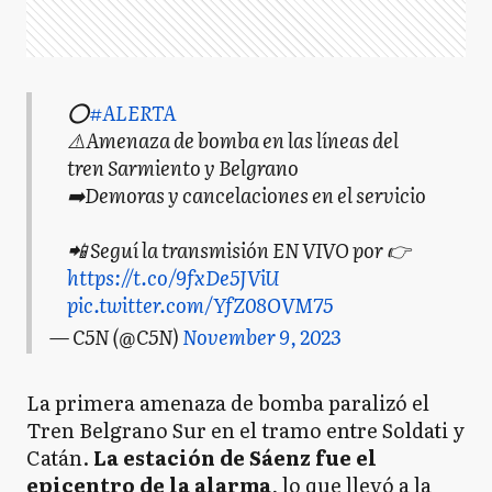
⭕️
#ALERTA
⚠️Amenaza de bomba en las líneas del
tren Sarmiento y Belgrano
➡️Demoras y cancelaciones en el servicio
📲 Seguí la transmisión EN VIVO por 👉
https://t.co/9fxDe5JViU
pic.twitter.com/YfZ08OVM75
— C5N (@C5N)
November 9, 2023
La primera amenaza de bomba paralizó el
Tren Belgrano Sur en el tramo entre Soldati y
Catán.
La estación de Sáenz fue el
epicentro de la alarma
, lo que llevó a la