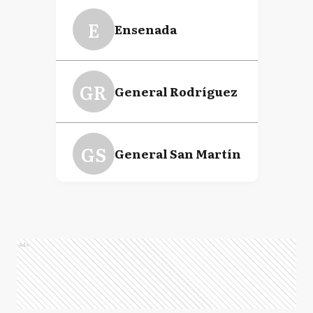
E
Ensenada
GR
General Rodríguez
GS
General San Martín
LD
Lomas de Zamora
Ads
M
Mercedes