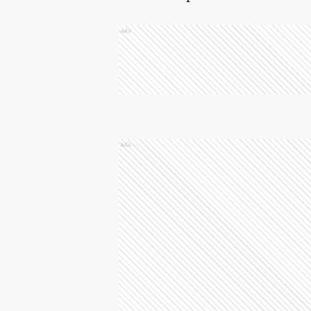
Ads
Ads