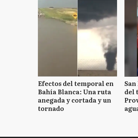
Efectos del temporal en
San 
Bahía Blanca: Una ruta
del 
anegada y cortada y un
Prov
tornado
agua
tie