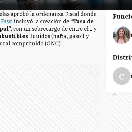
t
elas aprobó la ordenanza Fiscal donde
Funci
 Fassi
incluyó la creación de
“Tasa de
al”,
con un sobrecargo de entre el 1 y
bustibles
líquidos (nafta, gasoil y
tural comprimido (GNC)
Distri
C
Ads