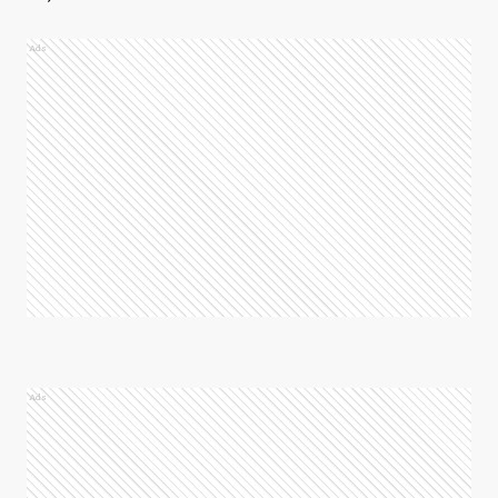
Ads
Ads