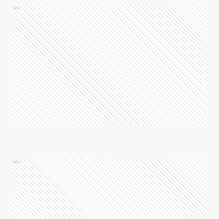
Ads
Ads