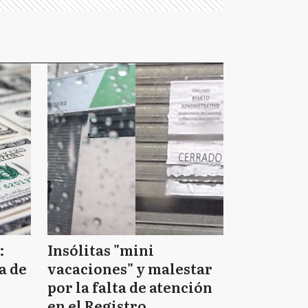
:
Insólitas "mini
a de
vacaciones" y malestar
por la falta de atención
en el Registro