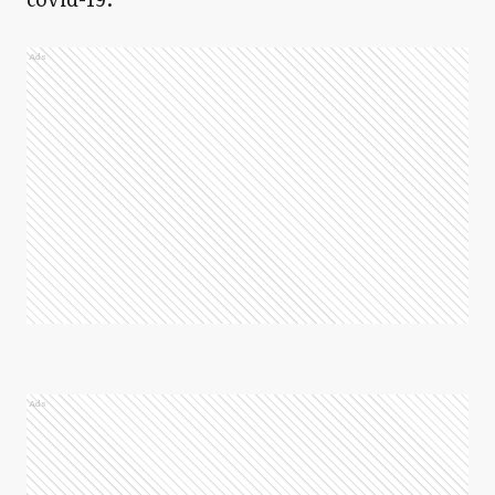
Ads
Ads