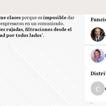
ene clases
porque es
imposible
dar
Funci
, expresaron en un comunicado.
es rajadas, filtraciones desde el
ad por todos lados
".
Distri
C
Ads