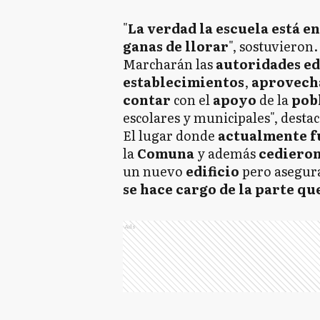
"
La verdad la escuela está e
ganas de llorar
", sostuvieron.
Marcharán las
autoridades e
establecimientos
,
aprovec
contar
con el
apoyo
de la
pob
escolares y municipales", desta
El lugar donde
actualmente 
la
Comuna
y además
cediero
un nuevo
edificio
pero asegur
se hace cargo de la parte q
Ads