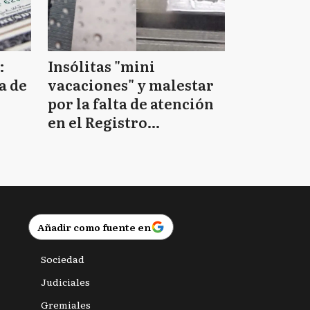
:
Insólitas "mini
a de
vacaciones" y malestar
por la falta de atención
en el Registro
Provincial de las
Personas
Añadir como fuente en
Sociedad
Judiciales
Gremiales