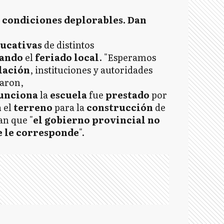
n condiciones deplorables. Dan
ducativas
de distintos
hando
el
feriado local
. "Esperamos
lación
, instituciones y autoridades
caron,
funciona
la
escuela
fue
prestado
por
n
el
terreno
para la
construcción
de
an que "
el gobierno provincial no
ue le corresponde
".