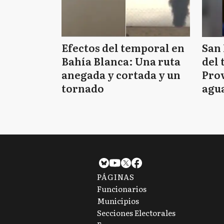
Efectos del temporal en
San 
Bahía Blanca: Una ruta
del 
anegada y cortada y un
Prov
tornado
agua
tie
PÁGINAS
Funcionarios
Municipios
Secciones Electorales