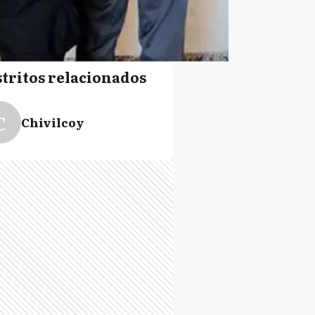
stritos relacionados
C
Chivilcoy