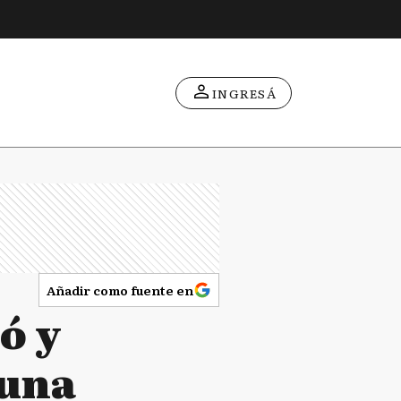
INGRESÁ
Añadir como fuente en
ó y
 una