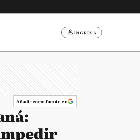
INGRESÁ
Añadir como fuente en
aná:
 impedir