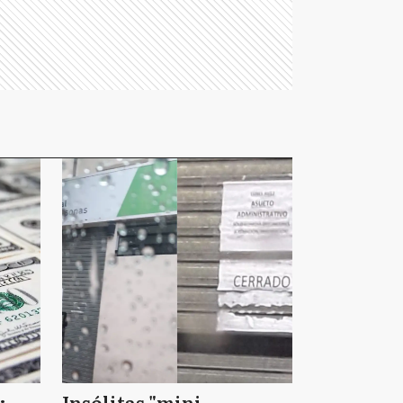
:
Insólitas "mini