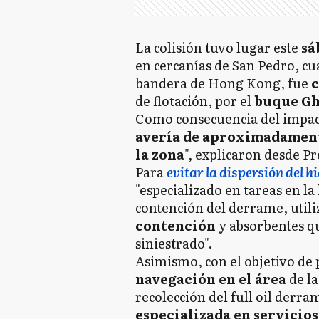
La colisión tuvo lugar este
sá
en cercanías de San Pedro, c
bandera de Hong Kong, fue
c
de flotación, por el
buque Gh
Como consecuencia del impact
avería de aproximadament
la zona
", explicaron desde P
Para
evitar la dispersión del 
"especializado en tareas en la
contención del derrame, util
contención
y absorbentes q
siniestrado".
Asimismo, con el objetivo de 
navegación en el área
de l
recolección del full oil derra
especializada en servicio