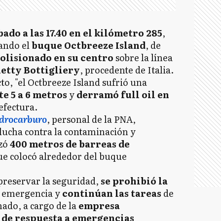
bado a las 17.40 en el kilómetro 285
,
uando el
buque Octbreeze Island
, de
olisionado en su centro
sobre la línea
etty Bottigliery
, procedente de Italia.
o, "el Octbreeze Island sufrió una
e 5 a 6 metros
y
derramó full oil en
refectura.
hidrocarburo
, personal de la PNA,
 lucha contra la contaminación y
izó
400 metros de barreas de
ue colocó alrededor del buque
preservar la seguridad,
se prohibió la
a emergencia y
continúan las tareas
de
mado, a cargo de la
empresa
s de respuesta a emergencias