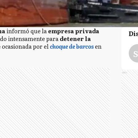
na
informó que la
empresa privada
Di
ndo intensamente para
detener la
e
ocasionada por el
choque de barcos
en
S
Ads