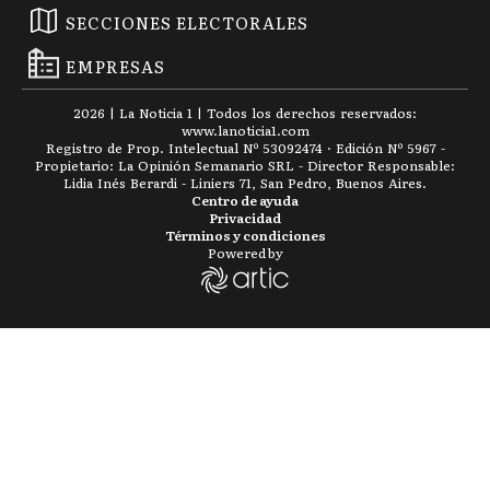
SECCIONES ELECTORALES
EMPRESAS
2026
|
La Noticia 1
| Todos los derechos reservados:
www.
lanoticia1.com
Registro de Prop. Intelectual Nº 53092474 · Edición Nº
5967
-
Propietario: La Opinión Semanario SRL - Director Responsable:
Lidia Inés Berardi - Liniers 71, San Pedro, Buenos Aires.
Centro de ayuda
Privacidad
Términos y condiciones
Powered by
Manejaba en contramano por la Panamericana, desató un m