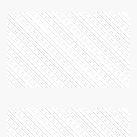
Ads
Ads