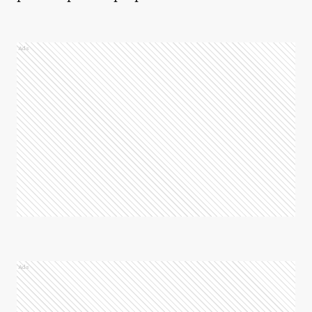
Ads
Ads