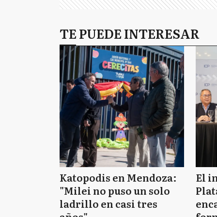
TE PUEDE INTERESAR
Katopodis en Mendoza:
El i
"Milei no puso un solo
Plat
ladrillo en casi tres
enca
años"
form