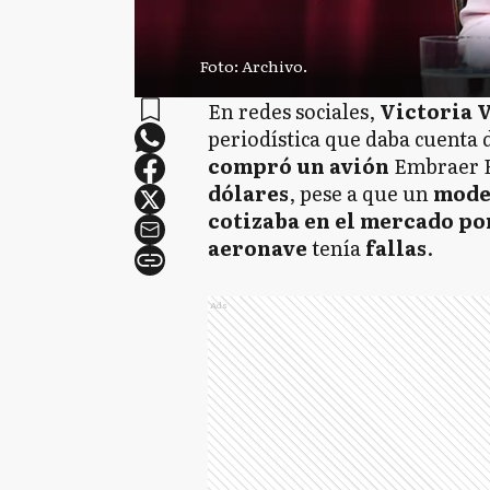
Foto: Archivo.
En redes sociales,
Victoria V
periodística que daba cuenta 
compró un avión
Embraer E
dólares
, pese a que un
mode
cotizaba en el mercado po
aeronave
tenía
fallas
.
Ads