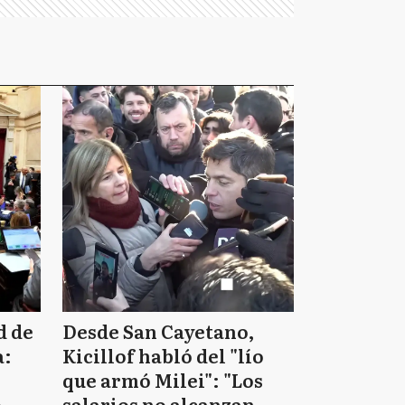
d de
Desde San Cayetano,
a:
Kicillof habló del "lío
que armó Milei": "Los
o
salarios no alcanzan