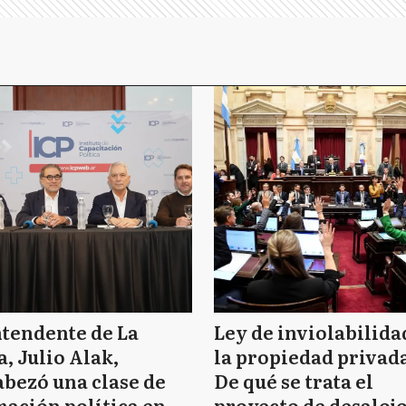
ntendente de La
Ley de inviolabilida
a, Julio Alak,
la propiedad privad
bezó una clase de
De qué se trata el
ación política en
proyecto de desaloj