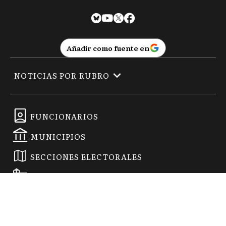
Añadir como fuente en
NOTICIAS POR RUBRO
FUNCIONARIOS
MUNICIPIOS
SECCIONES ELECTORALES
EMPRESAS
2026
|
La Noticia 1
| Todos los derechos reservados:
www.
lanoticia1.com
Registro de Prop. Intelectual Nº 53092474 · Edición Nº
5970
-
Propietario: La Opinión Semanario SRL - Director Responsable: