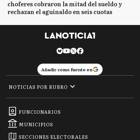
choferes cobraron la mitad del sueldo y
rechazan el aguinaldo en seis cuotas
VL
Vicente López
A
Arrecifes
Añadir como fuente en
B
Baradero
NOTICIAS POR RUBRO
CS
Capitán Sarmiento
FUNCIONARIOS
MUNICIPIOS
CD
Carmen de Areco
SECCIONES ELECTORALES