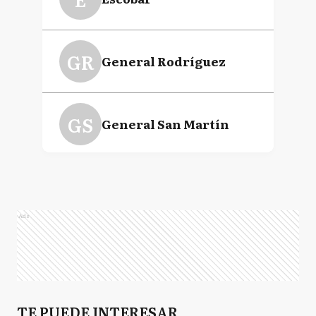
GR
General Rodríguez
GS
General San Martín
GL
Gral. Las Heras
Ads
H
Hurlingham
I
TE PUEDE INTERESAR
Ituzaingó