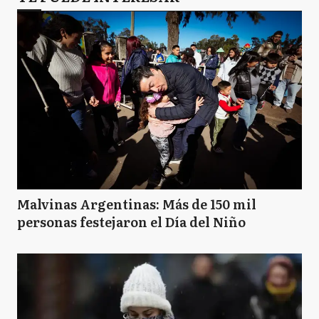
JC
José C. Paz
L
Luján
MA
Malvinas Argentinas
Malvinas Argentinas: Más de 150 mil
personas festejaron el Día del Niño
MP
Marcos Paz
M
Mercedes