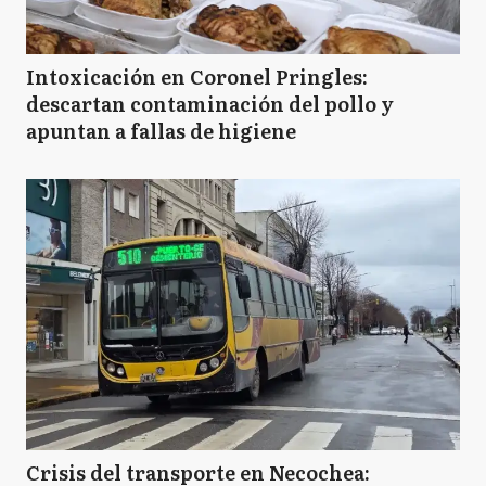
Intoxicación en Coronel Pringles:
SF
San Fernando
descartan contaminación del pollo y
apuntan a fallas de higiene
SI
San Isidro
SM
San Miguel
S
Suipacha
T
Tigre
Crisis del transporte en Necochea: