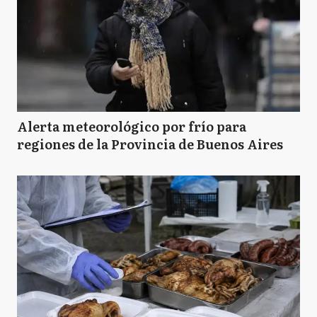
M
Merlo
M
Moreno
Alerta meteorológico por frío para
regiones de la Provincia de Buenos Aires
M
Morón
N
Navarro
P
Pilar