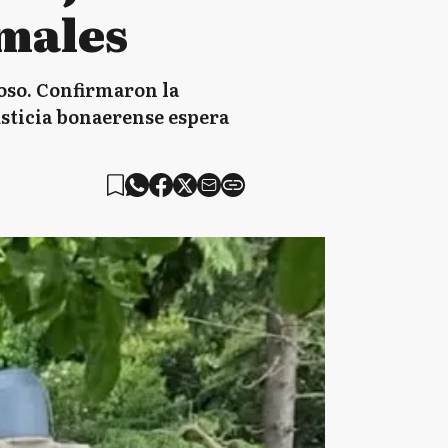
males
oso. Confirmaron la
usticia bonaerense espera