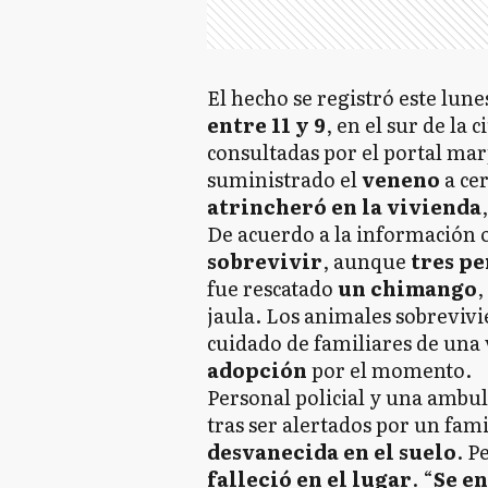
El hecho se registró este lun
entre 11 y 9
, en el sur de la
consultadas por el portal ma
suministrado el
veneno
a ce
atrincheró en la vivienda
De acuerdo a la información o
sobrevivir
, aunque
tres p
fue rescatado
un chimango
,
jaula. Los animales sobreviv
cuidado de familiares de una 
adopción
por el momento.
Personal policial y una ambu
tras ser alertados por un fami
desvanecida en el suelo
. P
falleció en el lugar
. “
Se en