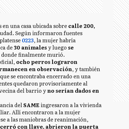
es en una casa ubicada sobre
calle 200,
 ciudad. Según informaron fuentes
rplatense
0223
, la mujer habría
rca de
30 animales
y luego
se
, donde finalmente murió.
ficial,
ocho perros lograron
ermanecen en observación
, y también
 que se encontraba encerrado en una
ientes quedaron provisoriamente al
vecina del barrio y
no serían dados en
lancia del
SAME
ingresaron a la vivienda
liar. Allí encontraron a la mujer
ese a las maniobras de reanimación,
cerró con llave, abrieron la puerta