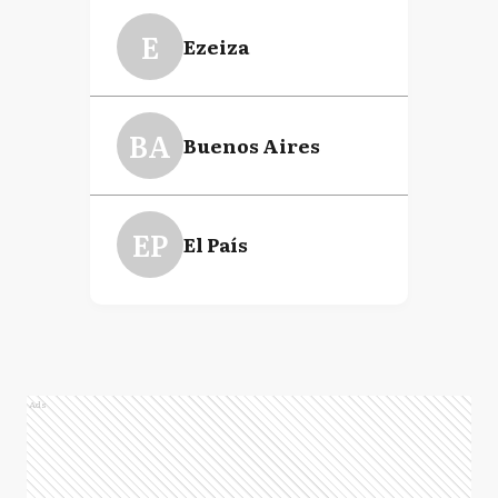
E
Ezeiza
BA
Buenos Aires
EP
El País
Ads