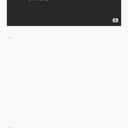
Ads
Ads