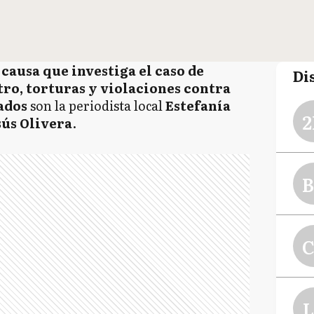
causa que investiga el caso de
Di
tro, torturas y violaciones contra
ados
son la periodista local
Estefanía
2
sús Olivera
.
B
C
L