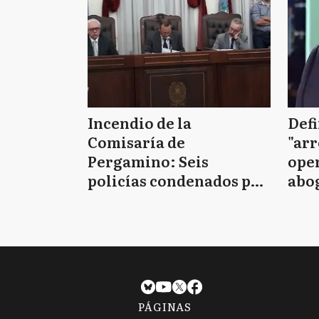
Incendio de la
Defi
Comisaría de
"arr
Pergamino: Seis
oper
policías condenados por
abo
la muerte de los siete
D'Al
detenidos
PÁGINAS