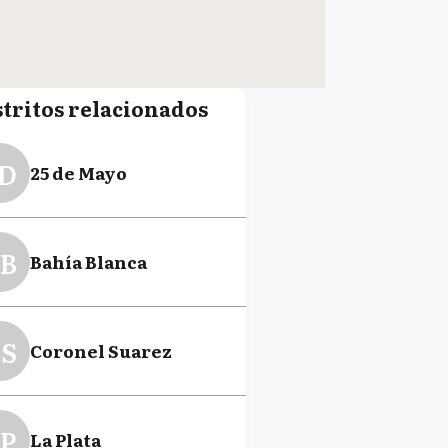
stritos relacionados
D
25 de Mayo
B
Bahía Blanca
S
Coronel Suarez
P
La Plata