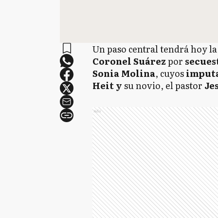
Un paso central tendrá hoy la
Coronel Suárez
por
secues
Sonia Molina
, cuyos
imput
Heit y
su novio, el pastor
Je
Ads