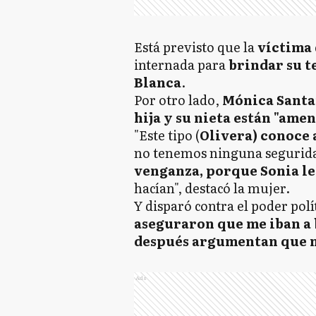
Está previsto que la
víctima
internada para
brindar su t
Blanca
.
Por otro lado,
Mónica Sant
hija y su nieta están "ame
"Este tipo (
Olivera) conoce 
no tenemos ninguna segurid
venganza, porque Sonia les
hacían", destacó la mujer.
Y disparó contra el poder polít
aseguraron que me iban a 
después argumentan que 
Ads