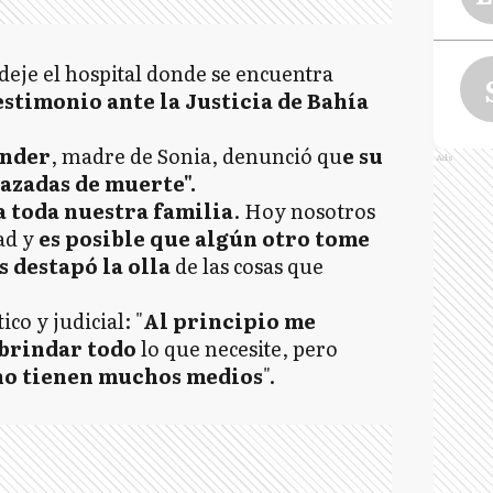
deje el hospital donde se encuentra
estimonio ante la Justicia de Bahía
ander
, madre de Sonia, denunció qu
e su
Ads
nazadas de muerte".
a toda nuestra familia
. Hoy nosotros
ad y
es posible que algún otro tome
 destapó la olla
de las cosas que
ico y judicial: "
Al principio me
brindar todo
lo que necesite, pero
no tienen muchos medios
".