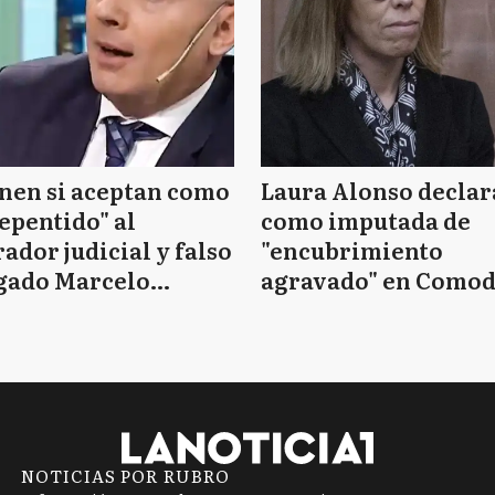
nen si aceptan como
Laura Alonso declar
epentido" al
como imputada de
ador judicial y falso
"encubrimiento
gado Marcelo
agravado" en Como
essio
Py
NOTICIAS POR RUBRO