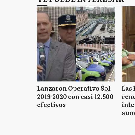
Lanzaron Operativo Sol
Las 
2019-2020 con casi 12.500
renu
efectivos
int
aum
pago