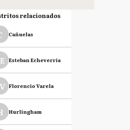
stritos relacionados
C
Cañuelas
E
Esteban Echeverría
V
Florencio Varela
H
Hurlingham