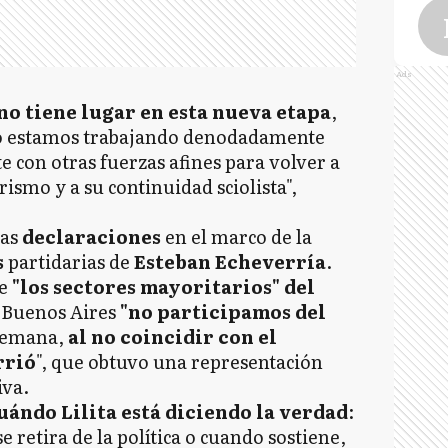
Ads
L
o tiene lugar en esta nueva etapa
,
o estamos trabajando denodadamente
e con otras fuerzas afines para volver a
rismo y a su continuidad sciolista",
L
ras
declaraciones
en el marco de la
s
partidarias de
Esteban Echeverría
.
ue
"los sectores mayoritarios" del
 Buenos Aires
"no participamos del
 semana,
al no coincidir con el
rrió
", que obtuvo una representación
S
iva.
ándo Lilita está diciendo la verdad
:
e retira de la política o cuando sostiene,