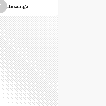
I
Ituzaingó
M
La Matanza
P
La Plata
Q
Quilmes
F
San Fernando