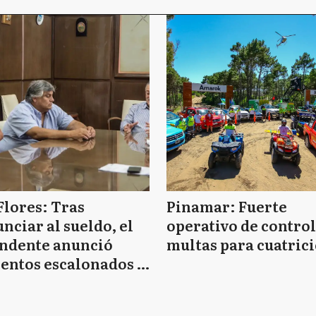
Flores: Tras
Pinamar: Fuerte
nciar al sueldo, el
operativo de control
endente anunció
multas para cuatrici
entos escalonados y
 de bono sin fecha