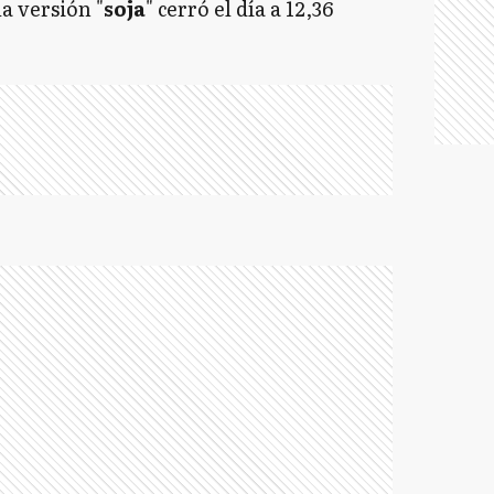
la versión "
soja
" cerró el día a 12,36