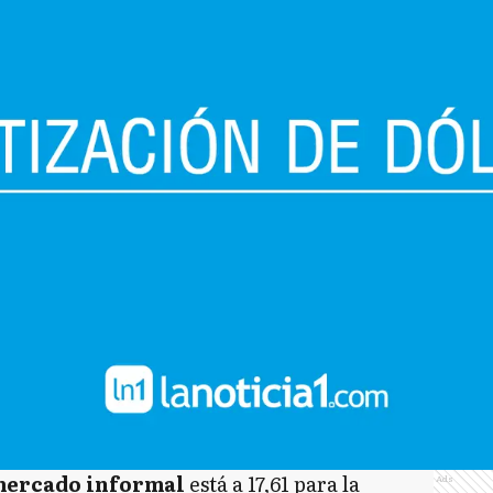
ercado informal
está a 17,61 para la
Ads