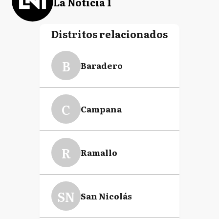
La Noticia 1
Distritos relacionados
B
Baradero
C
Campana
R
Ramallo
SN
San Nicolás