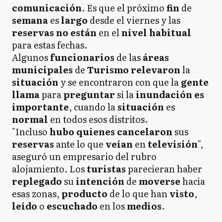
comunicación
. Es que el próximo
fin
de
semana
es
largo
desde el viernes y las
reservas no están
en el
nivel
habitual
para estas fechas.
Algunos
funcionarios
de las
áreas
municipales
de
Turismo relevaron
la
situación
y se encontraron con que la
gente
llama
para
preguntar
si la
inundación es
importante
, cuando la
situación
es
normal
en todos esos distritos.
"Incluso
hubo
quienes
cancelaron
sus
reservas
ante lo que
veían
en
televisión
",
aseguró un empresario del rubro
alojamiento. Los
turistas
parecieran haber
replegado
su
intención
de
moverse
hacia
esas zonas,
producto
de lo que han
visto
,
leído
o
escuchado
en los
medios
.