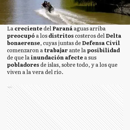
La
creciente
del
Paraná
aguas arriba
preocupó
a los
distritos
costeros del
Delta
bonaerense
, cuyas juntas de
Defensa Civil
comenzaron a
trabajar
ante la
posibilidad
de que la
inundación
afecte
a sus
pobladores
de islas, sobre todo, y a los que
viven a la vera del río.
Ads