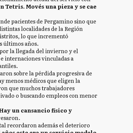
un Tetris. Movés una pieza y se cae
iende pacientes de Pergamino sino que
istintas localidades de la Región
distritos, lo que incrementó
s últimos años.
or la llegada del invierno y el
e internaciones vinculadas a
ntiles.
aron sobre la pérdida progresiva de
ay menos médicos que eligen la
caron que muchos trabajadores
rivado o buscando empleos con menor
Hay un cansancio físico y
resaron.
ital recordaron además el deterioro
 años este era un servicio modelo.