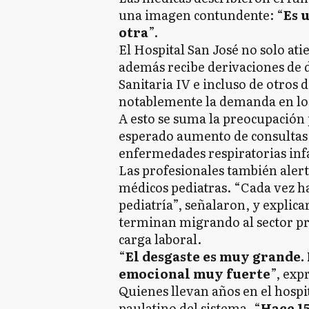
una imagen contundente: “
Es 
otra
”.
El Hospital San José no solo at
además recibe derivaciones de d
Sanitaria IV e incluso de otros 
notablemente la demanda en lo
A esto se suma la preocupación p
esperado aumento de consultas 
enfermedades respiratorias infa
Las profesionales también alert
médicos pediatras. “Cada vez h
pediatría”, señalaron, y expli
terminan migrando al sector p
carga laboral.
“
El desgaste es muy grande. 
emocional muy fuerte
”, exp
Quienes llevan años en el hosp
paulatino del sistema. “
Hace 15