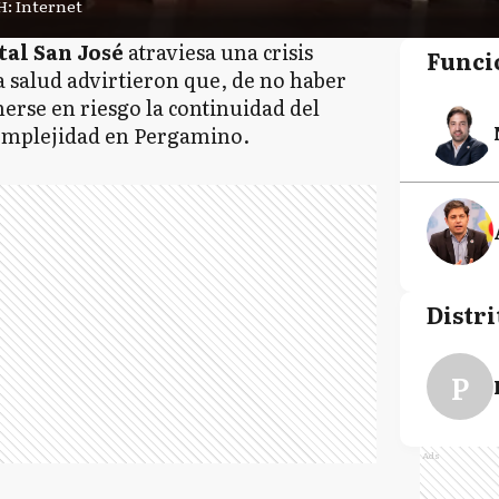
H: Internet
tal San José
atraviesa una crisis
Funci
la salud advirtieron que, de no haber
erse en riesgo la continuidad del
complejidad en Pergamino.
Distri
P
Ads